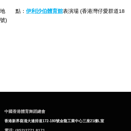
地 點：
伊利沙伯體育館
表演場 (香港灣仔愛群道18
號)
中國香港體育舞蹈總會
香港新界葵涌大連排道172-
180號金龍工業中心三座21樓L室
電话: (852)2771 8171